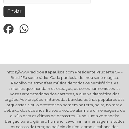
Enviar
https://www.radiooestepaulista.com Presidente Prudente SP -
Brasil "Eu sou o rádio. Cada partícula do meu ser é mágica.
Recolho da atmosfera música de todos os hemisférios. As
sinfonias que inundam os espaços, os coros harmoniosos, as
vozes arrebatadoras dos cantores, a queixa dramática dos
órgãos. As vibrações militares das bandas, as árias populares das
orquestras. Sou o protetor do homem na terra, no ar, no mar e
debaixo dos oceanos. Eu sou a voz de alarma e o mensageiro de
auxílio para as vítimas de desastres. Eu sou uma verdadeira
benção para o gênero humano. Levo minha mensagem a todos
os cantos da terra; ao palácio do rico, como a cabana dos