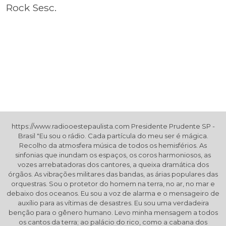
Rock Sesc.
https://www.radiooestepaulista.com Presidente Prudente SP -
Brasil "Eu sou o rádio. Cada partícula do meu ser é mágica.
Recolho da atmosfera música de todos os hemisférios. As
sinfonias que inundam os espaços, os coros harmoniosos, as
vozes arrebatadoras dos cantores, a queixa dramática dos
órgãos. As vibrações militares das bandas, as árias populares das
orquestras. Sou o protetor do homem na terra, no ar, no mar e
debaixo dos oceanos. Eu sou a voz de alarma e o mensageiro de
auxílio para as vítimas de desastres. Eu sou uma verdadeira
benção para o gênero humano. Levo minha mensagem a todos
os cantos da terra; ao palácio do rico, como a cabana dos