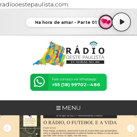
radiooestepaulista.com
Na hora de amar - Parte 01
Fale conosco via Whatsapp:
+55 (18) 99702--486
MENU