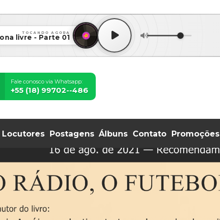
TOCANDO AGORA
ona livre - Parte 01
Fale conosco via Whatsapp:
+55 (18) 99702--486
Locutores
Postagens
Álbuns
Contato
Promoções